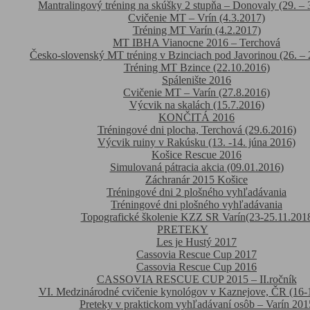
Mantralingový tréning na skúšky 2 stupňa – Donovaly (29. – 
Cvičenie MT – Vrín (4.3.2017)
Tréning MT Varín (4.2.2017)
MT IBHA Vianocne 2016 – Terchová
Česko-slovenský MT tréning v Bzinciach pod Javorinou (26. – 
Tréning MT Bzince (22.10.2016)
Spálenište 2016
Cvičenie MT – Varín (27.8.2016)
Výcvik na skalách (15.7.2016)
KONČITÁ 2016
Tréningové dni plocha, Terchová (29.6.2016)
Výcvik ruiny v Rakúsku (13. -14. júna 2016)
Košice Rescue 2016
Simulovaná pátracia akcia (09.01.2016)
Záchranár 2015 Košice
Tréningové dni 2 plošného vyhľadávania
Tréningové dni plošného vyhľadávania
Topografické školenie KZZ SR Varín(23-25.11.201
PRETEKY
Les je Hustý 2017
Cassovia Rescue Cup 2017
Cassovia Rescue Cup 2016
CASSOVIA RESCUE CUP 2015 – II.ročník
VI. Medzinárodné cvičenie kynológov v Kaznejove, ČR (16-
Preteky v praktickom vyhľadávaní osôb – Varín 201