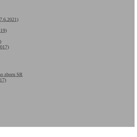
7.6.2021)
019)
)
2017)
ho zboru SR
17)