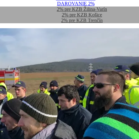
DAROVANIE 2%
2% pre KZB Žilina-Varín
2% pre KZB Košice
2% pre KZB Trenčín