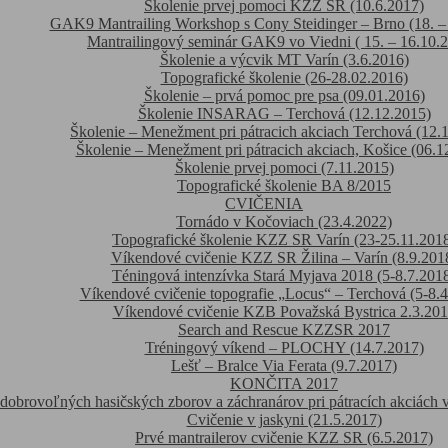
Školenie prvej pomoci KZZ SR (10.6.2017)
GAK9 Mantrailing Workshop s Cony Steidinger – Brno (18. –
Mantrailingový seminár GAK9 vo Viedni ( 15. – 16.10.2
Školenie a výcvik MT Varín (3.6.2016)
Topografické školenie (26-28.02.2016)
Školenie – prvá pomoc pre psa (09.01.2016)
Školenie INSARAG – Terchová (12.12.2015)
Školenie – Menežment pri pátracich akciach Terchová (12.
Školenie – Menežment pri pátracich akciach, Košice (06.1
Školenie prvej pomoci (7.11.2015)
Topografické školenie BA 8/2015
CVIČENIA
Tornádo v Kočoviach (23.4.2022)
Topografické školenie KZZ SR Varín (23-25.11.201
Víkendové cvičenie KZZ SR Žilina – Varín (8.9.201
Téningová intenzívka Stará Myjava 2018 (5-8.7.201
Víkendové cvičenie topografie „Locus“ – Terchová (5-8.
Víkendové cvičenie KZB Považská Bystrica 2.3.20
Search and Rescue KZZSR 2017
Tréningový víkend – PLOCHY (14.7.2017)
Lešť – Bralce Via Ferata (9.7.2017)
KONČITA 2017
 dobrovoľných hasičských zborov a záchranárov pri pátracích akciách v
Cvičenie v jaskyni (21.5.2017)
Prvé mantrailerov cvičenie KZZ SR (6.5.2017)