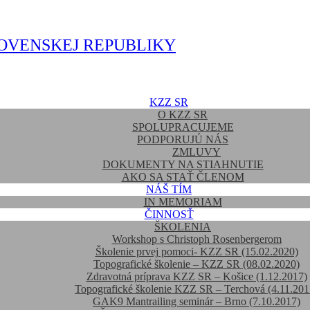
OVENSKEJ REPUBLIKY
KZZ SR
O KZZ SR
SPOLUPRACUJEME
PODPORUJÚ NÁS
ZMLUVY
DOKUMENTY NA STIAHNUTIE
AKO SA STAŤ ČLENOM
NÁŠ TÍM
IN MEMORIAM
ČINNOSŤ
ŠKOLENIA
Workshop s Christoph Rosenbergerom
Školenie prvej pomoci- KZZ SR (15.02.2020)
Topografické školenie – KZZ SR (08.02.2020)
Zdravotná príprava KZZ SR – Košice (1.12.2017)
Topografické školenie KZZ SR – Terchová (4.11.201
GAK9 Mantrailing seminár – Brno (7.10.2017)