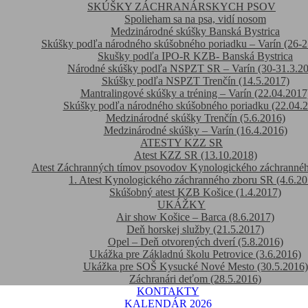
SKÚŠKY ZÁCHRANÁRSKYCH PSOV
Spolieham sa na psa, vidí nosom
Medzinárodné skúšky Banská Bystrica
Skúšky podľa národného skúšobného poriadku – Varín (26-2
Skušky podľa IPO-R KZB- Banská Bystrica
Národné skúšky podľa NSPZT SR – Varín (30-31.3.2
Skúšky podľa NSPZT Trenčín (14.5.2017)
Mantralingové skúšky a tréning – Varín (22.04.2017
Skúšky podľa národného skúšobného poriadku (22.04.
Medzinárodné skúšky Trenčín (5.6.2016)
Medzinárodné skúšky – Varín (16.4.2016)
ATESTY KZZ SR
Atest KZZ SR (13.10.2018)
Atest Záchranných tímov psovodov Kynologického záchranné
1. Atest Kynologického záchranného zboru SR (4.6.20
Skúšobný atest KZB Košice (1.4.2017)
UKÁŽKY
Air show Košice – Barca (8.6.2017)
Deň horskej služby (21.5.2017)
Opel – Deň otvorených dverí (5.8.2016)
Ukážka pre Základnú školu Petrovice (3.6.2016)
Ukážka pre SOŠ Kysucké Nové Mesto (30.5.2016)
Záchranári deťom (28.5.2016)
KONTAKTY
KALENDÁR 2026