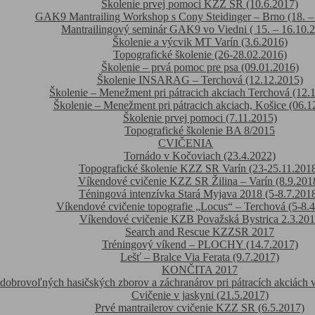
Školenie prvej pomoci KZZ SR (10.6.2017)
GAK9 Mantrailing Workshop s Cony Steidinger – Brno (18. –
Mantrailingový seminár GAK9 vo Viedni ( 15. – 16.10.2
Školenie a výcvik MT Varín (3.6.2016)
Topografické školenie (26-28.02.2016)
Školenie – prvá pomoc pre psa (09.01.2016)
Školenie INSARAG – Terchová (12.12.2015)
Školenie – Menežment pri pátracich akciach Terchová (12.
Školenie – Menežment pri pátracich akciach, Košice (06.1
Školenie prvej pomoci (7.11.2015)
Topografické školenie BA 8/2015
CVIČENIA
Tornádo v Kočoviach (23.4.2022)
Topografické školenie KZZ SR Varín (23-25.11.201
Víkendové cvičenie KZZ SR Žilina – Varín (8.9.201
Téningová intenzívka Stará Myjava 2018 (5-8.7.201
Víkendové cvičenie topografie „Locus“ – Terchová (5-8.
Víkendové cvičenie KZB Považská Bystrica 2.3.20
Search and Rescue KZZSR 2017
Tréningový víkend – PLOCHY (14.7.2017)
Lešť – Bralce Via Ferata (9.7.2017)
KONČITA 2017
 dobrovoľných hasičských zborov a záchranárov pri pátracích akciách v
Cvičenie v jaskyni (21.5.2017)
Prvé mantrailerov cvičenie KZZ SR (6.5.2017)