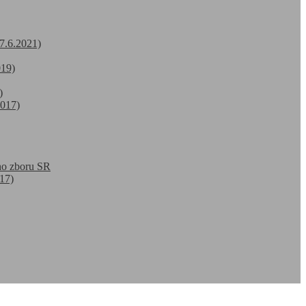
7.6.2021)
019)
)
2017)
ho zboru SR
17)