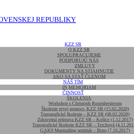
OVENSKEJ REPUBLIKY
KZZ SR
O KZZ SR
SPOLUPRACUJEME
PODPORUJÚ NÁS
ZMLUVY
DOKUMENTY NA STIAHNUTIE
AKO SA STAŤ ČLENOM
NÁŠ TÍM
IN MEMORIAM
ČINNOSŤ
ŠKOLENIA
Workshop s Christoph Rosenbergerom
Školenie prvej pomoci- KZZ SR (15.02.2020)
Topografické školenie – KZZ SR (08.02.2020)
Zdravotná príprava KZZ SR – Košice (1.12.2017)
Topografické školenie KZZ SR – Terchová (4.11.201
GAK9 Mantrailing seminár – Brno (7.10.2017)