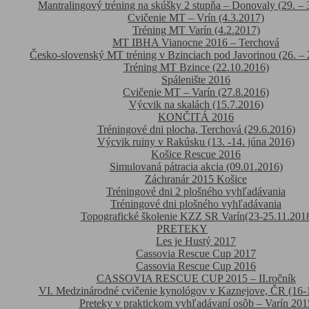
Mantralingový tréning na skúšky 2 stupňa – Donovaly (29. – 
Cvičenie MT – Vrín (4.3.2017)
Tréning MT Varín (4.2.2017)
MT IBHA Vianocne 2016 – Terchová
Česko-slovenský MT tréning v Bzinciach pod Javorinou (26. – 
Tréning MT Bzince (22.10.2016)
Spálenište 2016
Cvičenie MT – Varín (27.8.2016)
Výcvik na skalách (15.7.2016)
KONČITÁ 2016
Tréningové dni plocha, Terchová (29.6.2016)
Výcvik ruiny v Rakúsku (13. -14. júna 2016)
Košice Rescue 2016
Simulovaná pátracia akcia (09.01.2016)
Záchranár 2015 Košice
Tréningové dni 2 plošného vyhľadávania
Tréningové dni plošného vyhľadávania
Topografické školenie KZZ SR Varín(23-25.11.201
PRETEKY
Les je Hustý 2017
Cassovia Rescue Cup 2017
Cassovia Rescue Cup 2016
CASSOVIA RESCUE CUP 2015 – II.ročník
VI. Medzinárodné cvičenie kynológov v Kaznejove, ČR (16-
Preteky v praktickom vyhľadávaní osôb – Varín 201