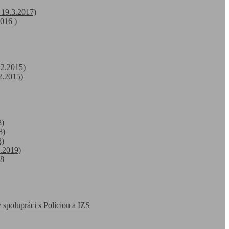
 19.3.2017)
016 )
12.2015)
2.2015)
8)
8)
8)
4.2019)
18
 spolupráci s Políciou a IZS