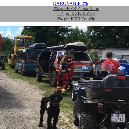
DAROVANIE 2%
2% pre KZB Žilina-Varín
2% pre KZB Košice
2% pre KZB Trenčín