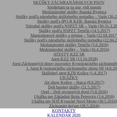
SKÚŠKY ZÁCHRANÁRSKYCH PSOV
Spolieham sa na psa, vidí nosom
Medzinárodné skúšky Banská Bystrica
Skúšky podľa národného skúšobného poriadku – Varín (26-2
Skušky podľa IPO-R KZB- Banská Bystrica
Národné skúšky podľa NSPZT SR – Varín (30-31.3.2
Skúšky podľa NSPZT Trenčín (14.5.2017)
Mantralingové skúšky a tréning – Varín (22.04.2017
Skúšky podľa národného skúšobného poriadku (22.04.
Medzinárodné skúšky Trenčín (5.6.2016)
Medzinárodné skúšky – Varín (16.4.2016)
ATESTY KZZ SR
Atest KZZ SR (13.10.2018)
Atest Záchranných tímov psovodov Kynologického záchranné
1. Atest Kynologického záchranného zboru SR (4.6.20
Skúšobný atest KZB Košice (1.4.2017)
UKÁŽKY
Air show Košice – Barca (8.6.2017)
Deň horskej služby (21.5.2017)
Opel – Deň otvorených dverí (5.8.2016)
Ukážka pre Základnú školu Petrovice (3.6.2016)
Ukážka pre SOŠ Kysucké Nové Mesto (30.5.2016)
Záchranári deťom (28.5.2016)
KONTAKTY
KALENDÁR 2026