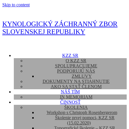
Skip to content
KYNOLOGICKÝ ZÁCHRANNÝ ZBOR
SLOVENSKEJ REPUBLIKY
KZZ SR
O KZZ SR
SPOLUPRACUJEME
PODPORUJÚ NÁS
ZMLUVY
DOKUMENTY NA STIAHNUTIE
AKO SA STAŤ ČLENOM
NÁŠ TÍM
IN MEMORIAM
ČINNOSŤ
ŠKOLENIA
Workshop s Christoph Rosenbergerom
Školenie prvej pomoci- KZZ SR
(15.02.2020)
Topografické školenie – KZZ SR