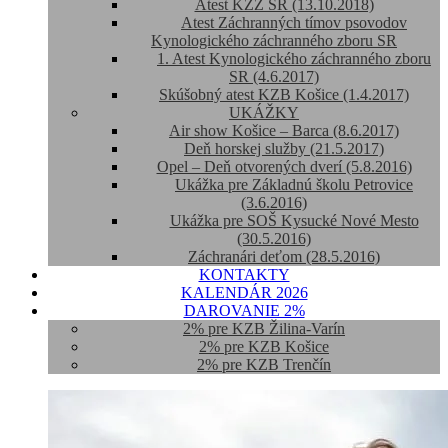
Atest KZZ SR (13.10.2018)
Atest Záchranných tímov psovodov
Kynologického záchranného zboru SR
1. Atest Kynologického záchranného zboru
SR (4.6.2017)
Skúšobný atest KZB Košice (1.4.2017)
UKÁŽKY
Air show Košice – Barca (8.6.2017)
Deň horskej služby (21.5.2017)
Opel – Deň otvorených dverí (5.8.2016)
Ukážka pre Základnú školu Petrovice
(3.6.2016)
Ukážka pre SOŠ Kysucké Nové Mesto
(30.5.2016)
Záchranári deťom (28.5.2016)
KONTAKTY
KALENDÁR 2026
DAROVANIE 2%
2% pre KZB Žilina-Varín
2% pre KZB Košice
2% pre KZB Trenčín