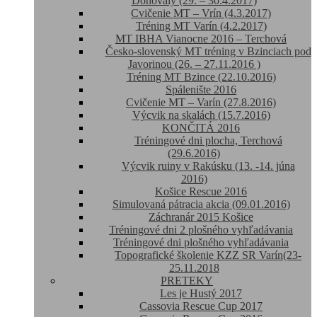
Donovaly (29. – 30.4.2017)
Cvičenie MT – Vrín (4.3.2017)
Tréning MT Varín (4.2.2017)
MT IBHA Vianocne 2016 – Terchová
Česko-slovenský MT tréning v Bzinciach pod
Javorinou (26. – 27.11.2016 )
Tréning MT Bzince (22.10.2016)
Spálenište 2016
Cvičenie MT – Varín (27.8.2016)
Výcvik na skalách (15.7.2016)
KONČITÁ 2016
Tréningové dni plocha, Terchová
(29.6.2016)
Výcvik ruiny v Rakúsku (13. -14. júna
2016)
Košice Rescue 2016
Simulovaná pátracia akcia (09.01.2016)
Záchranár 2015 Košice
Tréningové dni 2 plošného vyhľadávania
Tréningové dni plošného vyhľadávania
Topografické školenie KZZ SR Varín(23-
25.11.2018
PRETEKY
Les je Hustý 2017
Cassovia Rescue Cup 2017