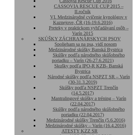
Cassovia Rescue Cup 2016
CASSOVIA RESCUE CUP 2015 –
II.ročník
VI. Medzinárodné cvičenie kynológov v
Kaznejove, ČR (16-19.6.2016)
Preteky v praktickom vyhľadávaní osôb –
Varín 2015
SKÚŠKY ZÁCHRANÁRSKYCH PSOV
Spolieham sa na psa, vidí nosom
Medzinárodné skúšky Banská Bystrica
Skúšky podľa národného skúšobného
poriadku – Varín (26-27.6.2021)
Skušky podľa IPO-R KZB- Banská
Bystrica
Národné skúšky podľa NSPZT SR – Varín
(30-31.3.2019)
Skúšky podľa NSPZT Trenčín
(14.5.2017)
Mantralingové skúšky a tréning – Varín
(22.04.2017)
Skúšky podľa národného skúšobného
poriadku (22.04.2017)
Medzinárodné skúšky Trenčín (5.6.2016)
Medzinárodné skúšky – Varín (16.4.2016)
ATESTY KZZ SR