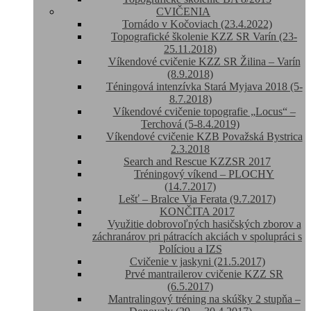
CVIČENIA
Tornádo v Kočoviach (23.4.2022)
Topografické školenie KZZ SR Varín (23-
25.11.2018)
Víkendové cvičenie KZZ SR Žilina – Varín
(8.9.2018)
Téningová intenzívka Stará Myjava 2018 (5-
8.7.2018)
Víkendové cvičenie topografie „Locus“ –
Terchová (5-8.4.2019)
Víkendové cvičenie KZB Považská Bystrica
2.3.2018
Search and Rescue KZZSR 2017
Tréningový víkend – PLOCHY
(14.7.2017)
Lešť – Bralce Via Ferata (9.7.2017)
KONČITA 2017
Využitie dobrovoľných hasičských zborov a
záchranárov pri pátracích akciách v spolupráci s
Políciou a IZS
Cvičenie v jaskyni (21.5.2017)
Prvé mantrailerov cvičenie KZZ SR
(6.5.2017)
Mantralingový tréning na skúšky 2 stupňa –