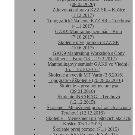
(08.02.2020)
Zdravotná príprava KZZ SR – Košice
(1.12.2017)
Topografické školenie KZZ SR – Terchová
(4.11.2017)
GAK9 Mantrailing seminár – Brno
(7.10.2017)
Školenie prvej pomoci KZZ SR
(10.6.2017)
GAK9 Mantrailing Workshop s Cony
Steidinger – Brno (18. – 19.3.2017)
Mantrailingový seminár GAK9 vo Viedni (
15. – 16.10.2016 )
Školenie a výcvik MT Varín (3.6.2016)
Topografické školenie (26-28.02.2016)
Školenie – prvá pomoc pre psa
(09.01.2016)
Školenie INSARAG – Terchová
(12.12.2015)
Školenie – Menežment pri pátracich akciach
Terchová (12.12.2015)
Školenie – Menežment pri pátracich akciach,
Košice (06.12.2015)
Školenie prvej pomoci (7.11.2015)
Topografické školenie BA 8/2015