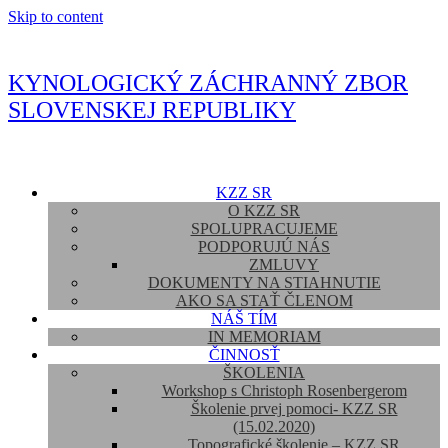
Skip to content
KYNOLOGICKÝ ZÁCHRANNÝ ZBOR
SLOVENSKEJ REPUBLIKY
KZZ SR
O KZZ SR
SPOLUPRACUJEME
PODPORUJÚ NÁS
ZMLUVY
DOKUMENTY NA STIAHNUTIE
AKO SA STAŤ ČLENOM
NÁŠ TÍM
IN MEMORIAM
ČINNOSŤ
ŠKOLENIA
Workshop s Christoph Rosenbergerom
Školenie prvej pomoci- KZZ SR
(15.02.2020)
Topografické školenie – KZZ SR