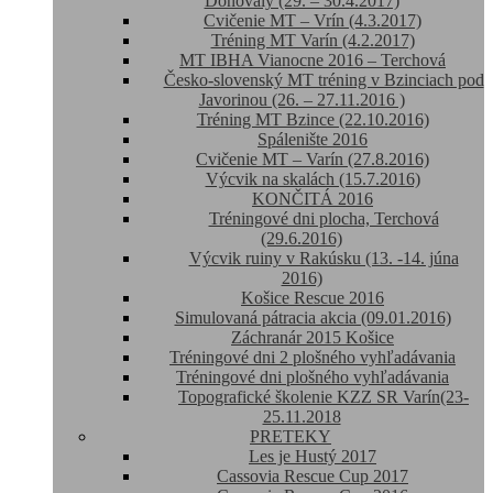
Donovaly (29. – 30.4.2017)
Cvičenie MT – Vrín (4.3.2017)
Tréning MT Varín (4.2.2017)
MT IBHA Vianocne 2016 – Terchová
Česko-slovenský MT tréning v Bzinciach pod
Javorinou (26. – 27.11.2016 )
Tréning MT Bzince (22.10.2016)
Spálenište 2016
Cvičenie MT – Varín (27.8.2016)
Výcvik na skalách (15.7.2016)
KONČITÁ 2016
Tréningové dni plocha, Terchová
(29.6.2016)
Výcvik ruiny v Rakúsku (13. -14. júna
2016)
Košice Rescue 2016
Simulovaná pátracia akcia (09.01.2016)
Záchranár 2015 Košice
Tréningové dni 2 plošného vyhľadávania
Tréningové dni plošného vyhľadávania
Topografické školenie KZZ SR Varín(23-
25.11.2018
PRETEKY
Les je Hustý 2017
Cassovia Rescue Cup 2017