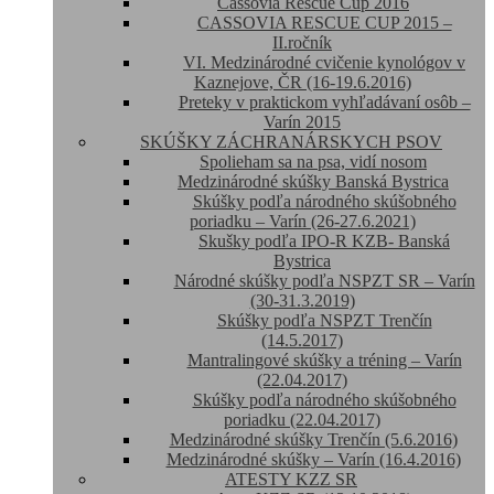
Cassovia Rescue Cup 2016
CASSOVIA RESCUE CUP 2015 –
II.ročník
VI. Medzinárodné cvičenie kynológov v
Kaznejove, ČR (16-19.6.2016)
Preteky v praktickom vyhľadávaní osôb –
Varín 2015
SKÚŠKY ZÁCHRANÁRSKYCH PSOV
Spolieham sa na psa, vidí nosom
Medzinárodné skúšky Banská Bystrica
Skúšky podľa národného skúšobného
poriadku – Varín (26-27.6.2021)
Skušky podľa IPO-R KZB- Banská
Bystrica
Národné skúšky podľa NSPZT SR – Varín
(30-31.3.2019)
Skúšky podľa NSPZT Trenčín
(14.5.2017)
Mantralingové skúšky a tréning – Varín
(22.04.2017)
Skúšky podľa národného skúšobného
poriadku (22.04.2017)
Medzinárodné skúšky Trenčín (5.6.2016)
Medzinárodné skúšky – Varín (16.4.2016)
ATESTY KZZ SR