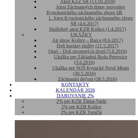
Atest KZZ SR (13.10.2018)
Atest Záchranných tímov psovodov
Kynologického záchranného zboru SR
1. Atest Kynologického záchranného zboru
SR (4.6.2017)
Skúšobný atest KZB Košice (1.4.2017)
UKÁŽKY
Air show Košice – Barca (8.6.2017)
Deň horskej služby (21.5.2017)
Opel – Deň otvorených dverí (5.8.2016)
Ukážka pre Základnú školu Petrovice
(3.6.2016)
Ukážka pre SOŠ Kysucké Nové Mesto
(30.5.2016)
Záchranári deťom (28.5.2016)
KONTAKTY
KALENDÁR 2026
DAROVANIE 2%
2% pre KZB Žilina-Varín
2% pre KZB Košice
2% pre KZB Trenčín