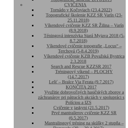
CVIČENIA
Tornádo v Kočoviach (23.4.2022)
Topografické školenie KZZ SR Varín (23-
25.11.2018)
Víkendové cvičenie KZZ SR Žilina – Varín
(8.9.2018)
Téningová intenzívka Stará Myjava 2018 (5-
8.7.2018)
Víkendové cvičenie topografie „Locus“ –
Terchová (5-8.4.2019)
Víkendové cvičenie KZB Považská Bystrica
2.3.2018
Search and Rescue KZZSR 2017
Tréningový víkend – PLOCHY
(14.7.2017)
Lešť – Bralce Via Ferata (9.7.2017)
KONČITA 2017
Využitie dobrovoľných hasičských zborov a
záchranárov pri pátracích akciách v spolupráci s
Políciou a IZS
Cvičenie v jaskyni (21.5.2017)
Prvé mantrailerov cvičenie KZZ SR
(6.5.2017)
Mantralingový tréning na skúšky 2 stupňa –