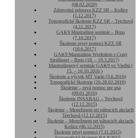
(08.02.2020)
Zdravotná príprava KZZ SR – Košice
(1.12.2017)
Topografické školenie KZZ SR – Terchová
(4.11.2017)
GAK9 Mantrailing seminár – Brno
(7.10.2017)
Školenie prvej pomoci KZZ SR
(10.6.2017)
GAK9 Mantrailing Workshop s Cony
Steidinger – Brno (18. – 19.3.2017)
Mantrailingový seminár GAK9 vo Viedni (
15. – 16.10.2016 )
Školenie a výcvik MT Varín (3.6.2016)
Topografické školenie (26-28.02.2016)
Školenie – prvá pomoc pre psa
(09.01.2016)
Školenie INSARAG – Terchová
(12.12.2015)
Školenie – Menežment pri pátracich akciach
Terchová (12.12.2015)
Školenie – Menežment pri pátracich akciach,
Košice (06.12.2015)
Školenie prvej pomoci (7.11.2015)
Topografické školenie BA 8/2015