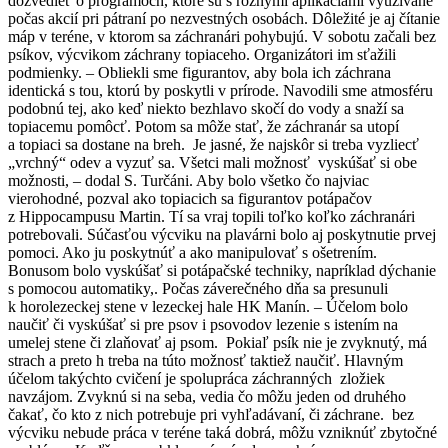
dozvedieť o programoch, ktoré sú s rôznymi aplikáciami využívané
počas akcií pri pátraní po nezvestných osobách. Dôležité je aj čítanie
máp v teréne, v ktorom sa záchranári pohybujú. V sobotu začali bez
psíkov, výcvikom záchrany topiaceho. Organizátori im sťažili
podmienky. – Obliekli sme figurantov, aby bola ich záchrana
identická s tou, ktorú by poskytli v prírode. Navodili sme atmosféru
podobnú tej, ako keď niekto bezhlavo skočí do vody a snaží sa
topiacemu pomôcť. Potom sa môže stať, že záchranár sa utopí
a topiaci sa dostane na breh. Je jasné, že najskôr si treba vyzliecť
„vrchný“ odev a vyzuť sa. Všetci mali možnosť vyskúšať si obe
možnosti, – dodal S. Turčáni. Aby bolo všetko čo najviac
vierohodné, pozval ako topiacich sa figurantov potápačov
z Hippocampusu Martin. Tí sa vraj topili toľko koľko záchranári
potrebovali. Súčasťou výcviku na plavárni bolo aj poskytnutie prvej
pomoci. Ako ju poskytnúť a ako manipulovať s ošetrením.
Bonusom bolo vyskúšať si potápačské techniky, napríklad dýchanie
s pomocou automatiky,. Počas záverečného dňa sa presunuli
k horolezeckej stene v lezeckej hale HK Manín. – Účelom bolo
naučiť či vyskúšať si pre psov i psovodov lezenie s istením na
umelej stene či zlaňovať aj psom. Pokiaľ psík nie je zvyknutý, má
strach a preto h treba na túto možnosť taktiež naučiť. Hlavným
účelom takýchto cvičení je spolupráca záchranných zložiek
navzájom. Zvyknú si na seba, vedia čo môžu jeden od druhého
čakať, čo kto z nich potrebuje pri vyhľadávaní, či záchrane. bez
výcviku nebude práca v teréne taká dobrá, môžu vzniknúť zbytočné