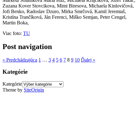
Markéta Solaniková Maria Haz, Michaela Krajčíková, Jozef Takáč,
Zuzana Kover Stovcikova, Mimi Biresova, Michaela Kinlovičová,
Jofi Benko, Radoslav Dzuro, Mirka Smrčová, Kamil Jeremiaš,
Kristína Trančíková, Ján Ferenci, Miško Semjan, Peter Cengel,
Martin Boka,
Viac foto:
TU
Post navigation
« Predchádzajúca
1
…
3
4
5
6
7
8
9
10
Ďalej »
Kategórie
Kategórie
Theme by
SiteOrigin