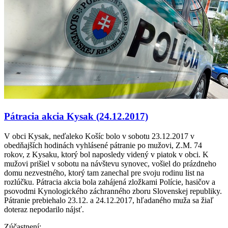
Pátracia akcia Kysak (24.12.2017)
V obci Kysak, neďaleko Košíc bolo v sobotu 23.12.2017 v
obedňajších hodinách vyhlásené pátranie po mužovi, Z.M. 74
rokov, z Kysaku, ktorý bol naposledy videný v piatok v obci. K
mužovi prišiel v sobotu na návštevu synovec, vošiel do prázdneho
domu nezvestného, ktorý tam zanechal pre svoju rodinu list na
rozlúčku. Pátracia akcia bola zahájená zložkami Polície, hasičov a
psovodmi Kynologického záchranného zboru Slovenskej republiky.
Pátranie prebiehalo 23.12. a 24.12.2017, hľadaného muža sa žiaľ
doteraz nepodarilo nájsť.
Zúčastnení: