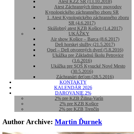
Atest KZZ SR (13.10.2018)
Atest Záchranných tímov psovodov
Kynologického záchranného zboru SR
1. Atest Kynologického záchranného zboru
SR (4.6.2017)
Skúšobný atest KZB Košice (1.4.2017)
UKÁŽKY
Air show Košice – Barca (8.6.2017)
Deň horskej služby (21.5.2017)
Opel – Deň otvorených dverí (5.8.2016)
Ukážka pre Základnú školu Petrovice
(3.6.2016)
Ukážka pre SOŠ Kysucké Nové Mesto
(30.5.2016)
Záchranári deťom (28.5.2016)
KONTAKTY
KALENDÁR 2026
DAROVANIE 2%
2% pre KZB Žilina-Varín
2% pre KZB Košice
2% pre KZB Trenčín
Author Archive:
Martin Ďurnek