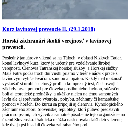
Kurz lavínovej prevencie II. (29.1.2018)
Horskí záchranári školili verejnosť v lavínovej
prevencii.
Posledný januárový víkend sa na Táloch, v oblasti Nízkych Tatier,
konal lavínový kurz, ktorý je určený pre vzdelávanie širokej
verejnosti. Členovia Tatranskej horskej služby a Horskej služby
Malá Fatra počas troch dní viedli priamo v teréne nácvik práce s
lavínovým vyhľadávačom, sondou a lopatou. Každý mal možnosť
vyskúšať si urobiť snehový profil a kompresný test, či si osvojiť
základy prvej pomoci pre človeka postihnutého lavínou, súčasťou
boli aj teoretické prednášky, a ukážky nielen na tému samotných
lavín ale aj správneho výstroja , pohybu, záchrany či kamarátskej
pomoci v horách. Do kurzu sa pripojili aj členovia Kynologického
záchranného zboru Slovenskej republiky, ktorí pútavo predstavili
prácu so psami, ich výcvik a samotné pôsobenie tejto organizácie na
území Slovenska. Praktická ukážka nasledovala ďalší deň v teréne,
kde dvaja psi hľadali človeka zahrabaného pod