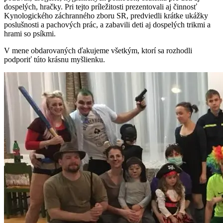
dospelých, hračky. Pri tejto príležitosti prezentovali aj činnosť
Kynologického záchranného zboru SR, predviedli krátke ukážky
poslušnosti a pachových prác, a zabavili deti aj dospelých trikmi a
hrami so psíkmi.
V mene obdarovaných ďakujeme všetkým, ktorí sa rozhodli
podporiť túto krásnu myšlienku.