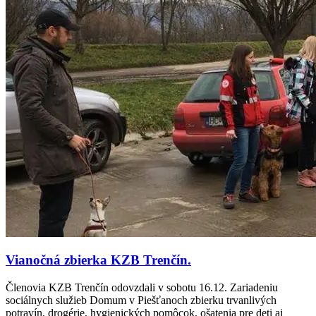
Vianočná zbierka KZB Trenčín.
Členovia KZB Trenčín odovzdali v sobotu 16.12. Zariadeniu
sociálnych služieb Domum v Piešťanoch zbierku trvanlivých
potravín, drogérie, hygienických pomôcok, ošatenia pre deti aj