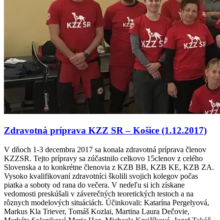
Zdravotná príprava KZZ SR – Košice (1.12.2017)
V dňoch 1-3 decembra 2017 sa konala zdravotná príprava členov
KZZSR. Tejto prípravy sa zúčastnilo celkovo 15clenov z celého
Slovenska a to konkrétne členovia z KZB BB, KZB KE, KZB ZA.
Vysoko kvalifikovaní zdravotníci školili svojich kolegov počas
piatka a soboty od rana do večera. V nedeľu si ich získane
vedomosti preskúšali v záverečných teoretických testoch a na
rôznych modelových situáciách. Účinkovali: Katarína Pergelyová,
Markus Kla Triever, Tomáš Kozlai, Martina Laura Dečovie,