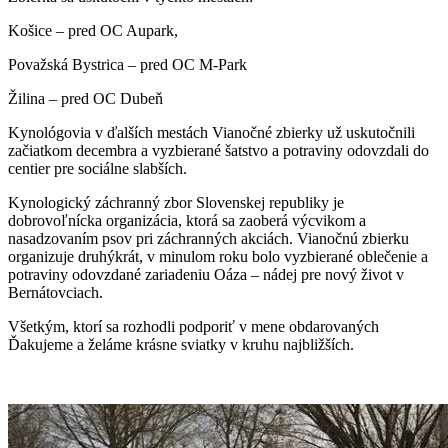
Košice – pred OC Aupark,
Považská Bystrica – pred OC M-Park
Žilina – pred OC Dubeň
Kynológovia v ďalších mestách Vianočné zbierky už uskutočnili
začiatkom decembra a vyzbierané šatstvo a potraviny odovzdali do
centier pre sociálne slabších.
Kynologický záchranný zbor Slovenskej republiky je
dobrovoľnícka organizácia, ktorá sa zaoberá výcvikom a
nasadzovaním psov pri záchranných akciách. Vianočnú zbierku
organizuje druhýkrát, v minulom roku bolo vyzbierané oblečenie a
potraviny odovzdané zariadeniu Oáza – nádej pre nový život v
Bernátovciach.
Všetkým, ktorí sa rozhodli podporiť v mene obdarovaných
Ďakujeme a želáme krásne sviatky v kruhu najbližších.