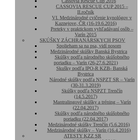
Cassovia Rescue Cup 2016
CASSOVIA RESCUE CUP 2015 –
II.ročník
VI. Medzinárodné cvičenie kynológov v
Kaznejove, ČR (16-19.6.2016)
Preteky v praktickom vyhľadávaní osôb –
Varín 2015
SKÚŠKY ZÁCHRANÁRSKYCH PSOV
Spolieham sa na psa, vidí nosom
Medzinárodné skúšky Banská Bystrica
Skúšky podľa národného skúšobného
poriadku – Varín (26-27.6.2021)
Skušky podľa IPO-R KZB- Banská
Bystrica
Národné skúšky podľa NSPZT SR – Varín
(30-31.3.2019)
Skúšky podľa NSPZT Trenčín
(14.5.2017)
Mantralingové skúšky a tréning – Varín
(22.04.2017)
Skúšky podľa národného skúšobného
poriadku (22.04.2017)
Medzinárodné skúšky Trenčín (5.6.2016)
Medzinárodné skúšky – Varín (16.4.2016)
ATESTY KZZ SR