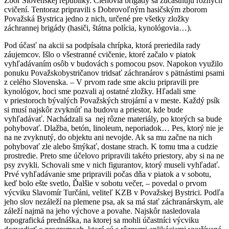
Zbor Slovenskej republiky. Členovia brigády sa zúčastňujú rôznych
cvičení. Tentoraz pripravili s Dobrovoľným hasičským zborom
Považská Bystrica jedno z nich, určené pre všetky zložky
záchrannej brigády (hasiči, štátna polícia, kynológovia…).
Pod účasť na akcii sa podpísala chrípka, ktorá preriedila rady
záujemcov. Išlo o všestranné cvičenie, ktoré začalo v piatok
vyhľadávaním osôb v budovách s pomocou psov. Napokon využilo
ponuku Považskobystričanov tridsať záchranárov s pätnástimi psami
z celého Slovenska. – V prvom rade sme akciu pripravili pre
kynológov, hoci sme pozvali aj ostatné zložky. Hľadali sme
v priestoroch bývalých Považských strojární a v meste. Každý psík
si musí najskôr zvyknúť na budovu a priestor, kde bude
vyhľadávať. Nachádzali sa nej rôzne materiály, po ktorých sa bude
pohybovať. Dlažba, betón, linoleum, neporiadok… Pes, ktorý nie je
na ne zvyknutý, do objektu ani nevojde. Ak sa mu začne na nich
pohybovať zle alebo šmýkať, dostane strach. K tomu tma a cudzie
prostredie. Preto sme účelovo pripravili takéto priestory, aby si na ne
psy zvykli. Schovali sme v nich figurantov, ktorý museli vyhľadať.
Prvé vyhľadávanie sme pripravili počas dňa v piatok a v sobotu,
keď bolo ešte svetlo, Ďalšie v sobotu večer, – povedal o prvom
výcviku Slavomír Turčáni, veliteľ KZB v Považskej Bystrici. Podľa
jeho slov nezáleží na plemene psa, ak sa má stať záchranárskym, ale
záleží najmä na jeho výchove a povahe. Najskôr nasledovala
topografická prednáška, na ktorej sa mohli účastníci výcviku