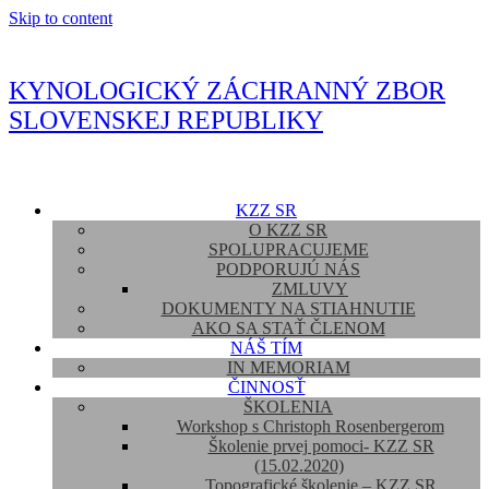
Skip to content
KYNOLOGICKÝ ZÁCHRANNÝ ZBOR
SLOVENSKEJ REPUBLIKY
KZZ SR
O KZZ SR
SPOLUPRACUJEME
PODPORUJÚ NÁS
ZMLUVY
DOKUMENTY NA STIAHNUTIE
AKO SA STAŤ ČLENOM
NÁŠ TÍM
IN MEMORIAM
ČINNOSŤ
ŠKOLENIA
Workshop s Christoph Rosenbergerom
Školenie prvej pomoci- KZZ SR
(15.02.2020)
Topografické školenie – KZZ SR