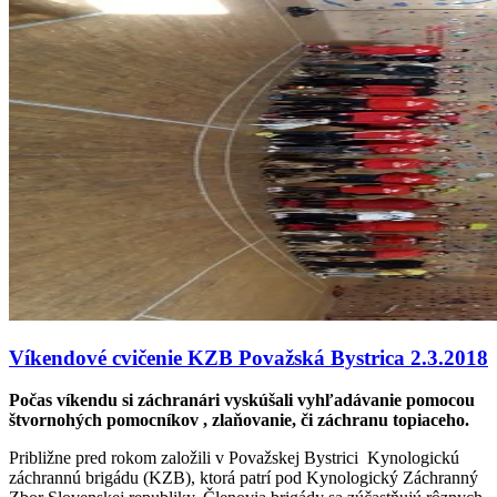
Víkendové cvičenie KZB Považská Bystrica 2.3.2018
Počas víkendu si záchranári vyskúšali vyhľadávanie pomocou
štvornohých pomocníkov , zlaňovanie, či záchranu topiaceho.
Približne pred rokom založili v Považskej Bystrici Kynologickú
záchrannú brigádu (KZB), ktorá patrí pod Kynologický Záchranný