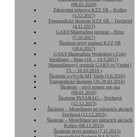
(08.02.2020)
Zdravotná príprava KZZ SR – Košice
(1.12.2017)
Topografické školenie KZZ SR – Terchová
(4.11.2017)
GAK9 Mantrailing seminár – Brno
(7.10.2017)
Školenie prvej pomoci KZZ SR
(10.6.2017)
GAK9 Mantrailing Workshop s Cony
Steidinger – Brno (18. – 19.3.2017)
Mantrailingový seminár GAK9 vo Viedni (
15. – 16.10.2016 )
Školenie a výcvik MT Varín (3.6.2016)
Topografické školenie (26-28.02.2016)
Školenie – prvá pomoc pre psa
(09.01.2016)
Školenie INSARAG – Terchová
(12.12.2015)
Školenie – Menežment pri pátracich akciach
Terchová (12.12.2015)
Školenie – Menežment pri pátracich akciach,
Košice (06.12.2015)
Školenie prvej pomoci (7.11.2015)
Topografické školenie BA 8/2015