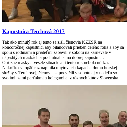
Kapustnica Terchová 2017
Tak ako minulý rok aj tento sa zišli členovia KZZSR na
koncoročnej kapustnici aby bilancovali priebeh celého roka a aby sa
spolu s rodinami a priateľmi zabavili v sobotu na karnevale v
nápaditých maskách a pochutnali si na dobrej kapustnici.
O rôzne masky a veselé situácie ani tento rok nebola núdza.
Nakoľko sa opäť raz naplnila ubytovacia kapacita domu horskej
služby v Terchovej, členovia si pocvičili v sobotu aj v nedeľu so
svojimi psími parťákmi a kolegami aj z rôznych kútov Slovenska.