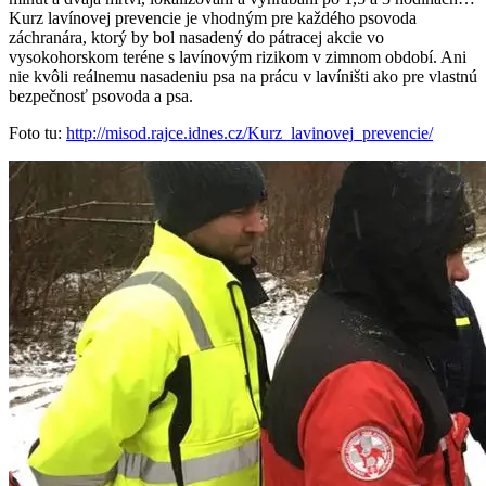
Kurz lavínovej prevencie je vhodným pre každého psovoda
záchranára, ktorý by bol nasadený do pátracej akcie vo
vysokohorskom teréne s lavínovým rizikom v zimnom období. Ani
nie kvôli reálnemu nasadeniu psa na prácu v lavíništi ako pre vlastnú
bezpečnosť psovoda a psa.
Foto tu:
http://misod.rajce.idnes.cz/Kurz_lavinovej_prevencie/