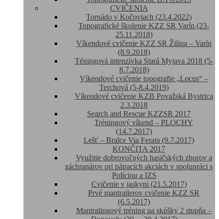
CVIČENIA
Tornádo v Kočoviach (23.4.2022)
Topografické školenie KZZ SR Varín (23-
25.11.2018)
Víkendové cvičenie KZZ SR Žilina – Varín
(8.9.2018)
Téningová intenzívka Stará Myjava 2018 (5-
8.7.2018)
Víkendové cvičenie topografie „Locus“ –
Terchová (5-8.4.2019)
Víkendové cvičenie KZB Považská Bystrica
2.3.2018
Search and Rescue KZZSR 2017
Tréningový víkend – PLOCHY
(14.7.2017)
Lešť – Bralce Via Ferata (9.7.2017)
KONČITA 2017
Využitie dobrovoľných hasičských zborov a
záchranárov pri pátracích akciách v spolupráci s
Políciou a IZS
Cvičenie v jaskyni (21.5.2017)
Prvé mantrailerov cvičenie KZZ SR
(6.5.2017)
Mantralingový tréning na skúšky 2 stupňa –