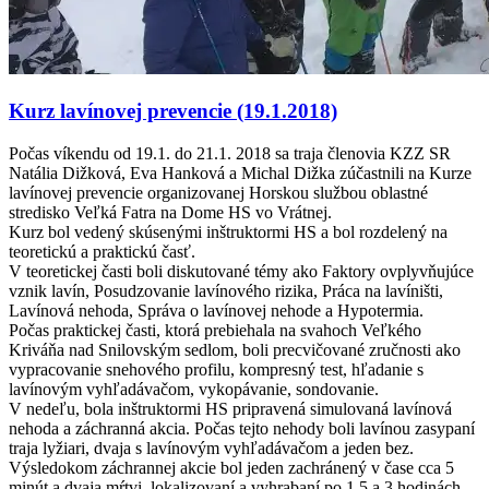
Kurz lavínovej prevencie (19.1.2018)
Počas víkendu od 19.1. do 21.1. 2018 sa traja členovia KZZ SR
Natália Dižková, Eva Hanková a Michal Dižka zúčastnili na Kurze
lavínovej prevencie organizovanej Horskou službou oblastné
stredisko Veľká Fatra na Dome HS vo Vrátnej.
Kurz bol vedený skúsenými inštruktormi HS a bol rozdelený na
teoretickú a praktickú časť.
V teoretickej časti boli diskutované témy ako Faktory ovplyvňujúce
vznik lavín, Posudzovanie lavínového rizika, Práca na lavíništi,
Lavínová nehoda, Správa o lavínovej nehode a Hypotermia.
Počas praktickej časti, ktorá prebiehala na svahoch Veľkého
Kriváňa nad Snilovským sedlom, boli precvičované zručnosti ako
vypracovanie snehového profilu, kompresný test, hľadanie s
lavínovým vyhľadávačom, vykopávanie, sondovanie.
V nedeľu, bola inštruktormi HS pripravená simulovaná lavínová
nehoda a záchranná akcia. Počas tejto nehody boli lavínou zasypaní
traja lyžiari, dvaja s lavínovým vyhľadávačom a jeden bez.
Výsledokom záchrannej akcie bol jeden zachránený v čase cca 5
minút a dvaja mŕtvi, lokalizovaní a vyhrabaní po 1,5 a 3 hodinách…