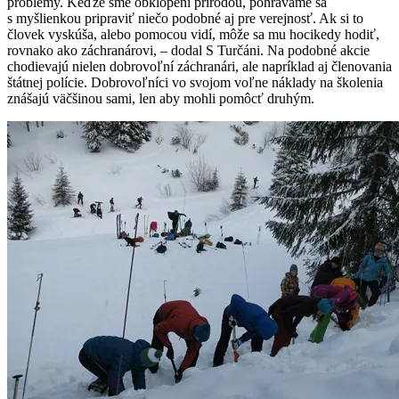
problémy. Keďže sme obklopení prírodou, pohrávame sa
s myšlienkou pripraviť niečo podobné aj pre verejnosť. Ak si to
človek vyskúša, alebo pomocou vidí, môže sa mu hocikedy hodiť,
rovnako ako záchranárovi, – dodal S Turčáni. Na podobné akcie
chodievajú nielen dobrovoľní záchranári, ale napríklad aj členovania
štátnej polície. Dobrovoľníci vo svojom voľne náklady na školenia
znášajú väčšinou sami, len aby mohli pomôcť druhým.