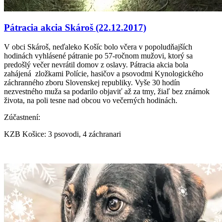
Pátracia akcia Skároš (22.12.2017)
V obci Skároš, neďaleko Košíc bolo včera v popoludňajších
hodinách vyhlásené pátranie po 57-ročnom mužovi, ktorý sa
predošlý večer nevrátil domov z oslavy. Pátracia akcia bola
zahájená zložkami Polície, hasičov a psovodmi Kynologického
záchranného zboru Slovenskej republiky. Vyše 30 hodín
nezvestného muža sa podarilo objaviť až za tmy, žiaľ bez známok
života, na poli tesne nad obcou vo večerných hodinách.
Zúčastnení:
KZB Košice: 3 psovodi, 4 záchranari