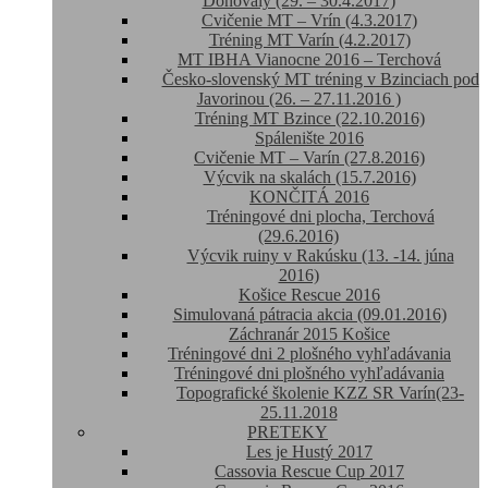
Donovaly (29. – 30.4.2017)
Cvičenie MT – Vrín (4.3.2017)
Tréning MT Varín (4.2.2017)
MT IBHA Vianocne 2016 – Terchová
Česko-slovenský MT tréning v Bzinciach pod
Javorinou (26. – 27.11.2016 )
Tréning MT Bzince (22.10.2016)
Spálenište 2016
Cvičenie MT – Varín (27.8.2016)
Výcvik na skalách (15.7.2016)
KONČITÁ 2016
Tréningové dni plocha, Terchová
(29.6.2016)
Výcvik ruiny v Rakúsku (13. -14. júna
2016)
Košice Rescue 2016
Simulovaná pátracia akcia (09.01.2016)
Záchranár 2015 Košice
Tréningové dni 2 plošného vyhľadávania
Tréningové dni plošného vyhľadávania
Topografické školenie KZZ SR Varín(23-
25.11.2018
PRETEKY
Les je Hustý 2017
Cassovia Rescue Cup 2017