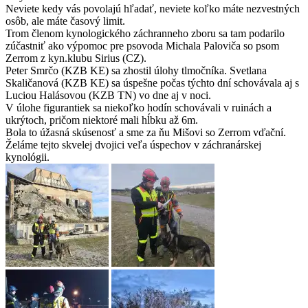
Neviete kedy vás povolajú hľadať, neviete koľko máte nezvestných
osôb, ale máte časový limit.
Trom členom kynologického záchranneho zboru sa tam podarilo
zúčastniť ako výpomoc pre psovoda Michala Paloviča so psom
Zerrom z kyn.klubu Sirius (CZ).
Peter Smrčo (KZB KE) sa zhostil úlohy tlmočníka. Svetlana
Skaličanová (KZB KE) sa úspešne počas týchto dní schovávala aj s
Luciou Halásovou (KZB TN) vo dne aj v noci.
V úlohe figurantiek sa niekoľko hodín schovávali v ruinách a
ukrýtoch, pričom niektoré mali hĺbku až 6m.
Bola to úžasná skúsenosť a sme za ňu Mišovi so Zerrom vďační.
Želáme tejto skvelej dvojici veľa úspechov v záchranárskej
kynológii.