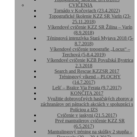
CVIČENIA
Tornádo v Kočoviach (23.4.2022)
Topografické školenie KZZ SR Varín (23-
25.11.2018)
Víkendové cvičenie KZZ SR Žilina – Varín
(8.9.2018)
Téningová intenzívka Stará Myjava 2018 (5-
8.7.2018)
Víkendové cvičenie topografie „Locus“ –
Terchová (5-8.4.2019)
Víkendové cvičenie KZB Považská Bystrica
2.3.2018
Search and Rescue KZZSR 2017
Tréningový víkend – PLOCHY
(14.7.2017)
Lešť – Bralce Via Ferata (9.7.2017)
KONČITA 2017
Využitie dobrovoľných hasičských zborov a
záchranárov pri pátracích akciách v spolupráci s
Políciou a IZS
Cvičenie v jaskyni (21.5.2017)
Prvé mantrailerov cvičenie KZZ SR
(6.5.2017)
Mantralingový tréning na skúšky 2 stupňa –