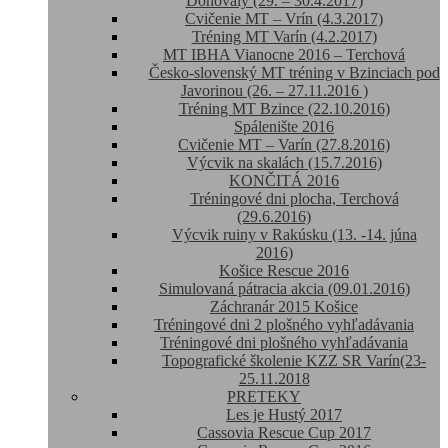
Donovaly (29. – 30.4.2017)
Cvičenie MT – Vrín (4.3.2017)
Tréning MT Varín (4.2.2017)
MT IBHA Vianocne 2016 – Terchová
Česko-slovenský MT tréning v Bzinciach pod
Javorinou (26. – 27.11.2016 )
Tréning MT Bzince (22.10.2016)
Spálenište 2016
Cvičenie MT – Varín (27.8.2016)
Výcvik na skalách (15.7.2016)
KONČITÁ 2016
Tréningové dni plocha, Terchová
(29.6.2016)
Výcvik ruiny v Rakúsku (13. -14. júna
2016)
Košice Rescue 2016
Simulovaná pátracia akcia (09.01.2016)
Záchranár 2015 Košice
Tréningové dni 2 plošného vyhľadávania
Tréningové dni plošného vyhľadávania
Topografické školenie KZZ SR Varín(23-
25.11.2018
PRETEKY
Les je Hustý 2017
Cassovia Rescue Cup 2017