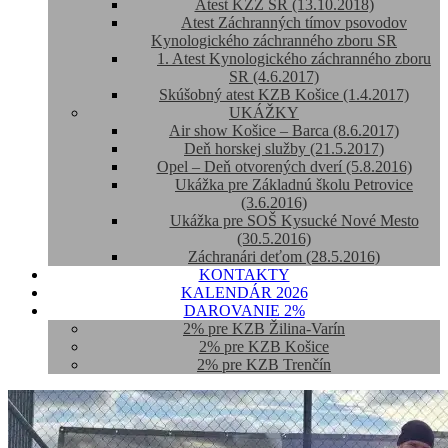
Atest KZZ SR (13.10.2018)
Atest Záchranných tímov psovodov
Kynologického záchranného zboru SR
1. Atest Kynologického záchranného zboru
SR (4.6.2017)
Skúšobný atest KZB Košice (1.4.2017)
UKÁŽKY
Air show Košice – Barca (8.6.2017)
Deň horskej služby (21.5.2017)
Opel – Deň otvorených dverí (5.8.2016)
Ukážka pre Základnú školu Petrovice
(3.6.2016)
Ukážka pre SOŠ Kysucké Nové Mesto
(30.5.2016)
Záchranári deťom (28.5.2016)
KONTAKTY
KALENDÁR 2026
DAROVANIE 2%
2% pre KZB Žilina-Varín
2% pre KZB Košice
2% pre KZB Trenčín