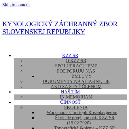
Skip to content
KYNOLOGICKÝ ZÁCHRANNÝ ZBOR
SLOVENSKEJ REPUBLIKY
KZZ SR
O KZZ SR
SPOLUPRACUJEME
PODPORUJÚ NÁS
ZMLUVY
DOKUMENTY NA STIAHNUTIE
AKO SA STAŤ ČLENOM
NÁŠ TÍM
IN MEMORIAM
ČINNOSŤ
ŠKOLENIA
Workshop s Christoph Rosenbergerom
Školenie prvej pomoci- KZZ SR
(15.02.2020)
Topografické školenie – KZZ SR