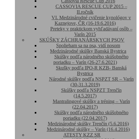
Cassovia Rescue Cup 2016
CASSOVIA RESCUE CUP 2015 –
II.ročník
VI. Medzinárodné cvičenie kynológov v
Kaznejove, ČR (16-19.6.2016)
Preteky v praktickom vyhľadávaní osôb –
Varín 2015
SKÚŠKY ZÁCHRANÁRSKYCH PSOV
Spolieham sa na psa, vidí nosom
Medzinárodné skúšky Banská Bystrica
Skúšky podľa národného skúšobného
poriadku – Varín (26-27.6.2021)
Skušky podľa IPO-R KZB- Banská
Bystrica
Národné skúšky podľa NSPZT SR – Varín
(30-31.3.2019)
Skúšky podľa NSPZT Trenčín
(14.5.2017)
Mantralingové skúšky a tréning – Varín
(22.04.2017)
Skúšky podľa národného skúšobného
poriadku (22.04.2017)
Medzinárodné skúšky Trenčín (5.6.2016)
Medzinárodné skúšky – Varín (16.4.2016)
ATESTY KZZ SR