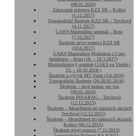
(08.02.2020)
Zdravotná príprava KZZ SR – Košice
(1.12.2017)
Topografické školenie KZZ SR – Terchová
(4.11.2017)
GAK9 Mantrailing seminár – Brno
(7.10.2017)
Školenie prvej pomoci KZZ SR
(10.6.2017)
GAK9 Mantrailing Workshop s Cony
Steidinger – Brno (18. – 19.3.2017)
Mantrailingový seminár GAK9 vo Viedni (
15. – 16.10.2016 )
Školenie a výcvik MT Varín (3.6.2016)
Topografické školenie (26-28.02.2016)
Školenie – prvá pomoc pre psa
(09.01.2016)
Školenie INSARAG – Terchová
(12.12.2015)
Školenie – Menežment pri pátracich akciach
Terchová (12.12.2015)
Školenie – Menežment pri pátracich akciach,
Košice (06.12.2015)
Školenie prvej pomoci (7.11.2015)
Topografické školenie BA 8/2015