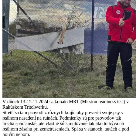
V dňoch 13-15.11.2024 sa konalo MRT (Mission readiness test) v
Rakúskom Tritolwerku.
Stretli sa tam psovodi z rôznych krajín aby preverili svoje psy v
reálnom nasadení na ruinách. Podmienky sú pre psovodov tak
trocha sparťanské, ale vlastne sú simulované tak ako to býva na
reálnom zásahu pri zemetraseniach. Spí sa v stanoch, autách a pod
holým nebom.