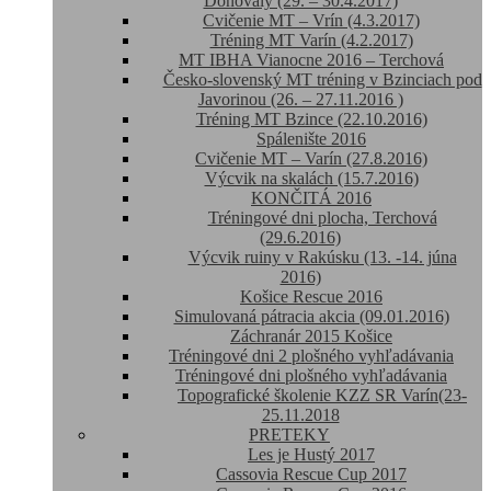
Donovaly (29. – 30.4.2017)
Cvičenie MT – Vrín (4.3.2017)
Tréning MT Varín (4.2.2017)
MT IBHA Vianocne 2016 – Terchová
Česko-slovenský MT tréning v Bzinciach pod
Javorinou (26. – 27.11.2016 )
Tréning MT Bzince (22.10.2016)
Spálenište 2016
Cvičenie MT – Varín (27.8.2016)
Výcvik na skalách (15.7.2016)
KONČITÁ 2016
Tréningové dni plocha, Terchová
(29.6.2016)
Výcvik ruiny v Rakúsku (13. -14. júna
2016)
Košice Rescue 2016
Simulovaná pátracia akcia (09.01.2016)
Záchranár 2015 Košice
Tréningové dni 2 plošného vyhľadávania
Tréningové dni plošného vyhľadávania
Topografické školenie KZZ SR Varín(23-
25.11.2018
PRETEKY
Les je Hustý 2017
Cassovia Rescue Cup 2017