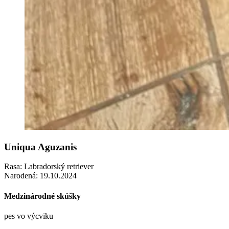
Uniqua Aguzanis
Rasa: Labradorský retriever
Narodená: 19.10.2024
Medzinárodné skúšky
pes vo výcviku