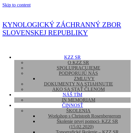
Skip to content
KYNOLOGICKÝ ZÁCHRANNÝ ZBOR
SLOVENSKEJ REPUBLIKY
KZZ SR
O KZZ SR
SPOLUPRACUJEME
PODPORUJÚ NÁS
ZMLUVY
DOKUMENTY NA STIAHNUTIE
AKO SA STAŤ ČLENOM
NÁŠ TÍM
IN MEMORIAM
ČINNOSŤ
ŠKOLENIA
Workshop s Christoph Rosenbergerom
Školenie prvej pomoci- KZZ SR
(15.02.2020)
Topografické školenie – KZZ SR