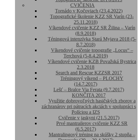
CVIČENIA
Tornádo v Kočoviach (23.4.2022)
Topografické školenie KZZ SR Varín (23-
25.11.2018)
Víkendové cvičenie KZZ SR Žilina – Varín
(8.9.2018)
Téningová intenzívka Stará Myjava 2018 (5-
8.7.2018)
Víkendové cvičenie topografie „Locus“ –
Terchová (5-8.4.2019)
Víkendové cvičenie KZB Považská Bystrica
2.3.2018
Search and Rescue KZZSR 2017
Tréningový víkend – PLOCHY
(14.7.2017)
Lešť – Bralce Via Ferata (9.7.2017)
KONČITA 2017
Využitie dobrovoľných hasičských zborov a
záchranárov pri pátracích akciách v spolupráci s
Políciou a IZS
Cvičenie v jaskyni (21.5.2017)
Prvé mantrailerov cvičenie KZZ SR
(6.5.2017)
Mantralingový tréning na skúšky 2 stupňa –