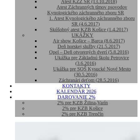
Atest KZZ SR (13.10.2018)
Atest Záchranných tímov psovodov
Kynologického záchranného zboru SR
1. Atest Kynologického záchranného zboru
SR (4.6.2017)
Skúšobný atest KZB Košice (1.4.2017)
UKÁŽKY
Air show Košice – Barca (8.6.2017)
Deň horskej služby (21.5.2017)
Opel – Deň otvorených dverí (5.8.2016)
Ukážka pre Základnú školu Petrovice
(3.6.2016)
Ukážka pre SOŠ Kysucké Nové Mesto
(30.5.2016)
Záchranári deťom (28.5.2016)
KONTAKTY
KALENDÁR 2026
DAROVANIE 2%
2% pre KZB Žilina-Varín
2% pre KZB Košice
2% pre KZB Trenčín