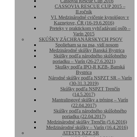
Cassovia Rescue Cup 2016
CASSOVIA RESCUE CUP 2015 –
II.ročník
VI. Medzinárodné cvičenie kynológov v
Kaznejove, ČR (16-19.6.2016)
Preteky v praktickom vyhľadávaní osôb –
Varín 2015
SKÚŠKY ZÁCHRANÁRSKYCH PSOV
Spolieham sa na psa, vidí nosom
Medzinárodné skúšky Banská Bystrica
Skúšky podľa národného skúšobného
poriadku – Varín (26-27.6.2021)
Skušky podľa IPO-R KZB- Banská
Bystrica
Národné skúšky podľa NSPZT SR – Varín
(30-31.3.2019)
Skúšky podľa NSPZT Trenčín
(14.5.2017)
Mantralingové skúšky a tréning – Varín
(22.04.2017)
Skúšky podľa národného skúšobného
poriadku (22.04.2017)
Medzinárodné skúšky Trenčín (5.6.2016)
Medzinárodné skúšky – Varín (16.4.2016)
ATESTY KZZ SR