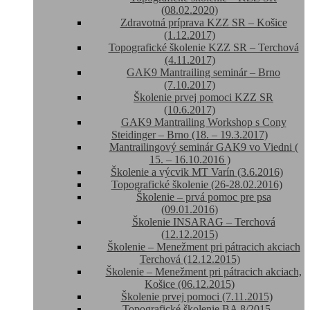
(08.02.2020)
Zdravotná príprava KZZ SR – Košice
(1.12.2017)
Topografické školenie KZZ SR – Terchová
(4.11.2017)
GAK9 Mantrailing seminár – Brno
(7.10.2017)
Školenie prvej pomoci KZZ SR
(10.6.2017)
GAK9 Mantrailing Workshop s Cony
Steidinger – Brno (18. – 19.3.2017)
Mantrailingový seminár GAK9 vo Viedni (
15. – 16.10.2016 )
Školenie a výcvik MT Varín (3.6.2016)
Topografické školenie (26-28.02.2016)
Školenie – prvá pomoc pre psa
(09.01.2016)
Školenie INSARAG – Terchová
(12.12.2015)
Školenie – Menežment pri pátracich akciach
Terchová (12.12.2015)
Školenie – Menežment pri pátracich akciach,
Košice (06.12.2015)
Školenie prvej pomoci (7.11.2015)
Topografické školenie BA 8/2015