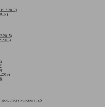
 19.3.2017)
016 )
12.2015)
2.2015)
8)
8)
8)
4.2019)
18
 spolupráci s Políciou a IZS