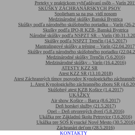
Preteky v praktickom vyhľadávaní osôb – Varín 201
SKÚŠKY ZÁCHRANÁRSKYCH PSOV
Spolieham sa na psa, vidí nosom
Medzinárodné skúšky Banská Bystrica
Skúšky podľa národného skúšobného poriadku – Varín (26-2
Skušky podľa IPO-R KZB- Banská Bystrica
Národné skúšky podľa NSPZT SR – Varín (30-31.3.2
Skúšky podľa NSPZT Trenčín (14.5.2017)
Mantralingové skúšky a tréning – Varín (22.04.2017
Skúšky podľa národného skúšobného poriadku (22.04.
Medzinárodné skúšky Trenčín (5.6.2016)
Medzinárodné skúšky – Varín (16.4.2016)
ATESTY KZZ SR
Atest KZZ SR (13.10.2018)
Atest Záchranných tímov psovodov Kynologického záchranné
1. Atest Kynologického záchranného zboru SR (4.6.20
Skúšobný atest KZB Košice (1.4.2017)
UKÁŽKY
Air show Košice – Barca (8.6.2017)
Deň horskej služby (21.5.2017)
Opel – Deň otvorených dverí (5.8.2016)
Ukážka pre Základnú školu Petrovice (3.6.2016)
Ukážka pre SOŠ Kysucké Nové Mesto (30.5.2016)
Záchranári deťom (28.5.2016)
KONTAKTY