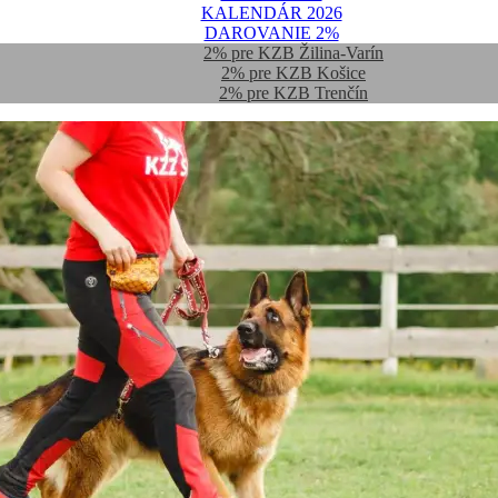
KALENDÁR 2026
DAROVANIE 2%
2% pre KZB Žilina-Varín
2% pre KZB Košice
2% pre KZB Trenčín