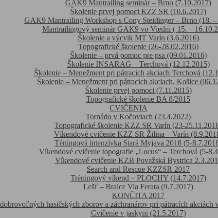
GAK9 Mantrailing seminár – Brno (7.10.2017)
Školenie prvej pomoci KZZ SR (10.6.2017)
GAK9 Mantrailing Workshop s Cony Steidinger – Brno (18. –
Mantrailingový seminár GAK9 vo Viedni ( 15. – 16.10.2
Školenie a výcvik MT Varín (3.6.2016)
Topografické školenie (26-28.02.2016)
Školenie – prvá pomoc pre psa (09.01.2016)
Školenie INSARAG – Terchová (12.12.2015)
Školenie – Menežment pri pátracich akciach Terchová (12.
Školenie – Menežment pri pátracich akciach, Košice (06.1
Školenie prvej pomoci (7.11.2015)
Topografické školenie BA 8/2015
CVIČENIA
Tornádo v Kočoviach (23.4.2022)
Topografické školenie KZZ SR Varín (23-25.11.201
Víkendové cvičenie KZZ SR Žilina – Varín (8.9.201
Téningová intenzívka Stará Myjava 2018 (5-8.7.201
Víkendové cvičenie topografie „Locus“ – Terchová (5-8.
Víkendové cvičenie KZB Považská Bystrica 2.3.20
Search and Rescue KZZSR 2017
Tréningový víkend – PLOCHY (14.7.2017)
Lešť – Bralce Via Ferata (9.7.2017)
KONČITA 2017
 dobrovoľných hasičských zborov a záchranárov pri pátracích akciách v
Cvičenie v jaskyni (21.5.2017)