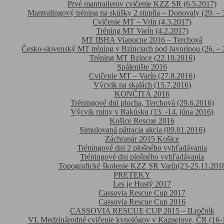
Prvé mantrailerov cvičenie KZZ SR (6.5.2017)
Mantralingový tréning na skúšky 2 stupňa – Donovaly (29. – 
Cvičenie MT – Vrín (4.3.2017)
Tréning MT Varín (4.2.2017)
MT IBHA Vianocne 2016 – Terchová
Česko-slovenský MT tréning v Bzinciach pod Javorinou (26. – 
Tréning MT Bzince (22.10.2016)
Spálenište 2016
Cvičenie MT – Varín (27.8.2016)
Výcvik na skalách (15.7.2016)
KONČITÁ 2016
Tréningové dni plocha, Terchová (29.6.2016)
Výcvik ruiny v Rakúsku (13. -14. júna 2016)
Košice Rescue 2016
Simulovaná pátracia akcia (09.01.2016)
Záchranár 2015 Košice
Tréningové dni 2 plošného vyhľadávania
Tréningové dni plošného vyhľadávania
Topografické školenie KZZ SR Varín(23-25.11.201
PRETEKY
Les je Hustý 2017
Cassovia Rescue Cup 2017
Cassovia Rescue Cup 2016
CASSOVIA RESCUE CUP 2015 – II.ročník
VI. Medzinárodné cvičenie kynológov v Kaznejove, ČR (16-