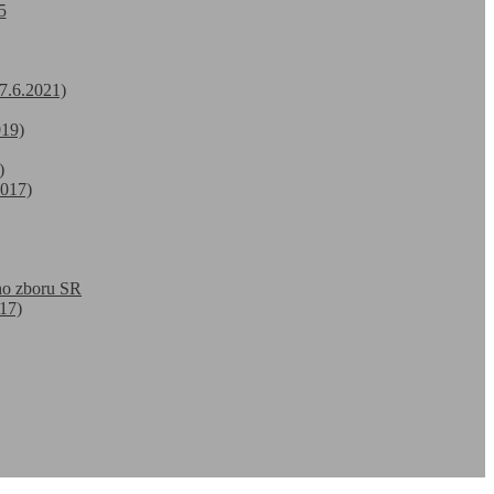
5
7.6.2021)
019)
)
2017)
ho zboru SR
17)