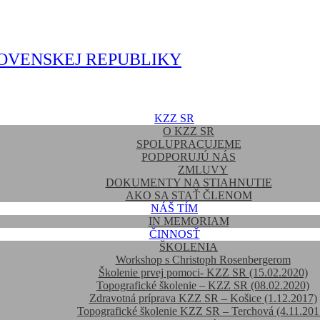
OVENSKEJ REPUBLIKY
KZZ SR
O KZZ SR
SPOLUPRACUJEME
PODPORUJÚ NÁS
ZMLUVY
DOKUMENTY NA STIAHNUTIE
AKO SA STAŤ ČLENOM
NÁŠ TÍM
IN MEMORIAM
ČINNOSŤ
ŠKOLENIA
Workshop s Christoph Rosenbergerom
Školenie prvej pomoci- KZZ SR (15.02.2020)
Topografické školenie – KZZ SR (08.02.2020)
Zdravotná príprava KZZ SR – Košice (1.12.2017)
Topografické školenie KZZ SR – Terchová (4.11.201